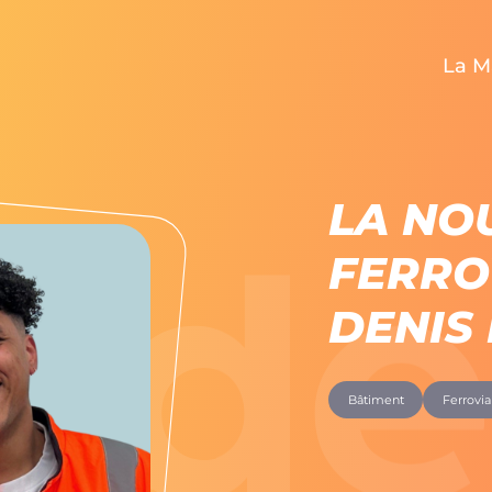
La M
BIENV
LA NO
QUI SOMMES-NO
FERROV
NOS SECT
DENIS
LA MAD’ÉQ
Bâtiment
Ferrovia
NOS OF