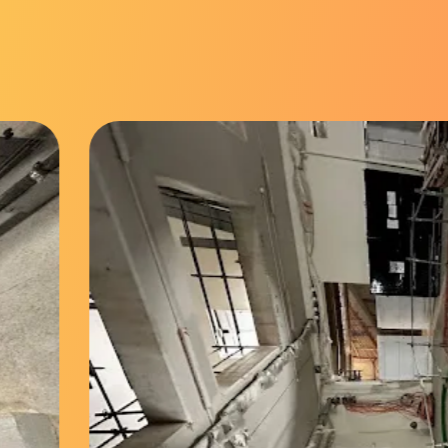
Allions vos ambiti
notre expertise, et
écrivons la suite
ensemble !