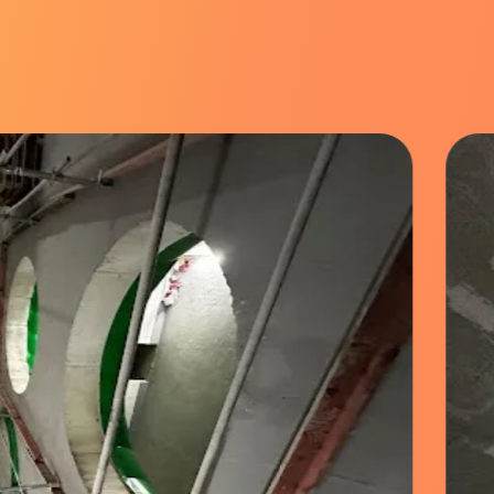
BONJOUR 
ons à
Je suis consultan
Je suis client(e)
Autre