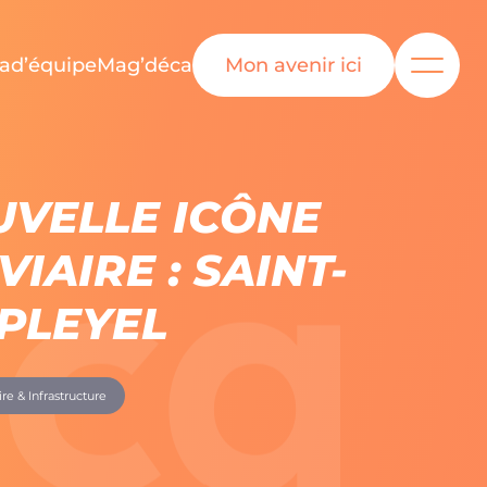
ad’équipe
Mag’déca
Mon avenir ici
ENUE
UVELLE ICÔNE
US ?
IAIRE : SAINT-
EURS
 PLEYEL
UIPE
ire & Infrastructure
FRES