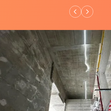
MADECA !
t(e)