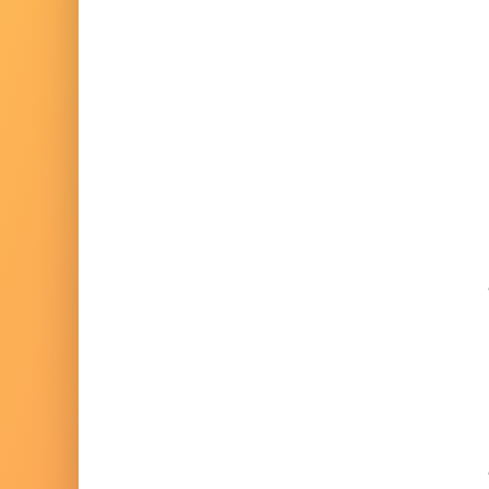
Allions vos ambiti
notre expertise, et
écrivons la suite
ensemble !