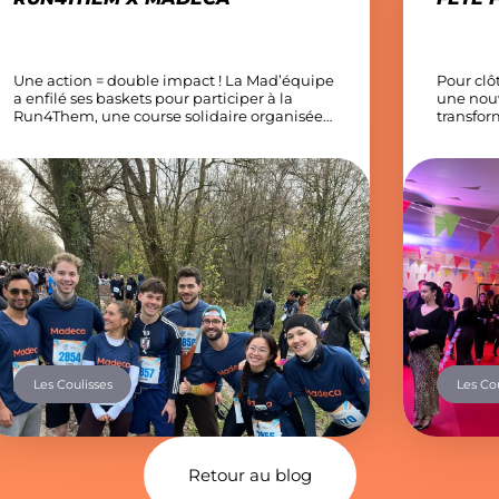
Une action = double impact ! La Mad’équipe
Pour clô
a enfilé ses baskets pour participer à la
une nouve
Run4Them, une course solidaire organisée
transfor
au Bois de Vincennes au profit du Téléthon.
l’univer
L’objectif ?Courir ensemble pour une cause
dernier,
qui nous tient à cœur, allier sport,
enfance 
engagement et esprit d’équipe. Au-delà des
signe de
kilomètres parcourus, cette course a surtout
soirée, n
été […]
Les Coulisses
Les Cou
Retour au blog