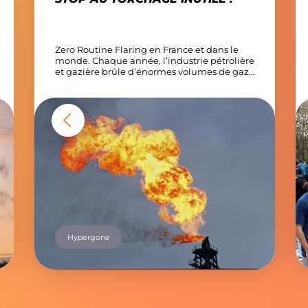
Zero Routine Flaring en France et dans le
monde. Chaque année, l’industrie pétrolière
et gazière brûle d’énormes volumes de gaz
naturel associé, une ressource précieuse qui
pourrait être valorisée plutôt que brûlée
(torchés). Selon le Global Gas Flaring Tracker
2025, 151 milliards de m³ de gaz ont été
torchés dans le monde en 2024. C’est […]
Hypergone