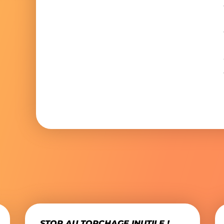
Nous écrire
STOP AU TORCHAGE INUTILE !