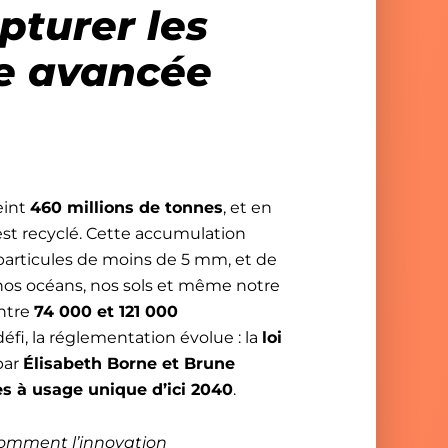
pturer les
ne avancée
eint
460 millions de tonnes
, et en
est recyclé. Cette accumulation
 particules de moins de 5 mm, et de
 nos océans, nos sols et même notre
entre
74 000 et 121 000
fi, la réglementation évolue : la
loi
par
Élisabeth Borne et Brune
s à usage unique d’ici 2040
.
comment l’innovation