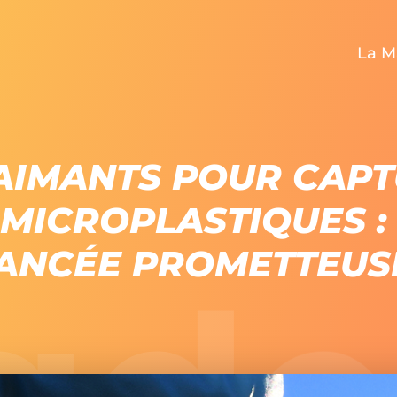
La M
BIENV
AIMANTS POUR CAP
QUI SOMMES-NO
 MICROPLASTIQUES :
NOS SECT
ANCÉE PROMETTEUS
LA MAD’ÉQ
NOS OF