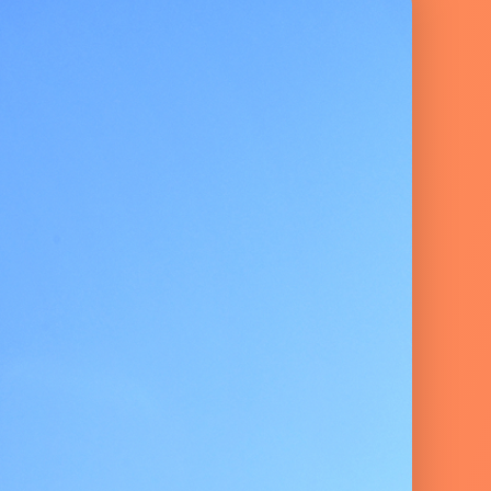
JETS
DÉCA
TACT