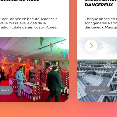
DANGEREUX
turer l’année en beauté, Madeca a
Chaque année en F
lle fois relevé le défi de la
sont générés. Parm
mation totale de ses locaux. Après
dangereux. Mais q
s feutré et glamour du Casino l’an
dangereux ? Un dé
 place cette année à un retour en
une quantité d’él
avec une soirée de Noël sous le
dangereux pour la
 la fête foraine 🎡✨ Le temps d’une
l’environnement. C
os […]
moteurs, des batte
aussi des solvants 
de […]
lisses
Hypergone