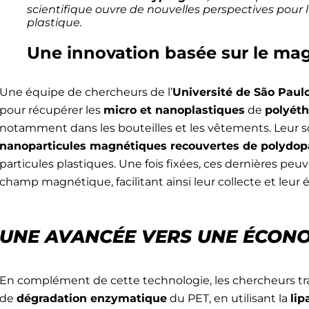
scientifique ouvre de nouvelles perspectives pour l
plastique.
Une innovation basée sur le ma
Une équipe de chercheurs de l’
Université de São Paul
pour récupérer les
micro et nanoplastiques
de
polyéth
BONJOUR 
notamment dans les bouteilles et les vêtements. Leur s
nanoparticules magnétiques recouvertes de polydo
particules plastiques. Une fois fixées, ces dernières peuv
ons à
Je suis consultan
champ magnétique, facilitant ainsi leur collecte et leur é
Je suis client(e)
Autre
UNE AVANCÉE VERS UNE ÉCONO
En complément de cette technologie, les chercheurs tra
de
dégradation enzymatique
du PET, en utilisant la
lip