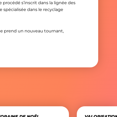
 procédé s’inscrit dans la lignée des
se spécialisée dans le recyclage
ique prend un nouveau tournant,
.
 les
mentions légales
.
FORAINE DE NOËL
VALORISATIO