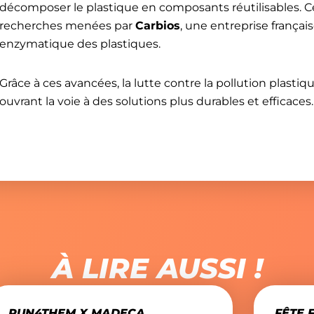
décomposer le plastique en composants réutilisables. Ce
recherches menées par
Carbios
, une entreprise françai
enzymatique des plastiques.
Grâce à ces avancées, la lutte contre la pollution plast
ouvrant la voie à des solutions plus durables et efficaces
J'ai lu et accepté
Envoyer
À LIRE AUSSI !
RUN4THEM X MADECA
FÊTE 