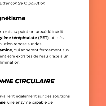
utter contre la pollution
gnétisme
o
a mis au point un procédé inédit
ylène téréphtalate (PET)
, utilisés
MADECA !
olution repose sur des
pamine
, qui adhèrent fermement aux
ent être extraites de l’eau grâce à un
t(e)
limination.
MIE CIRCULAIRE
vaillent également sur des solutions
ase
, une enzyme capable de