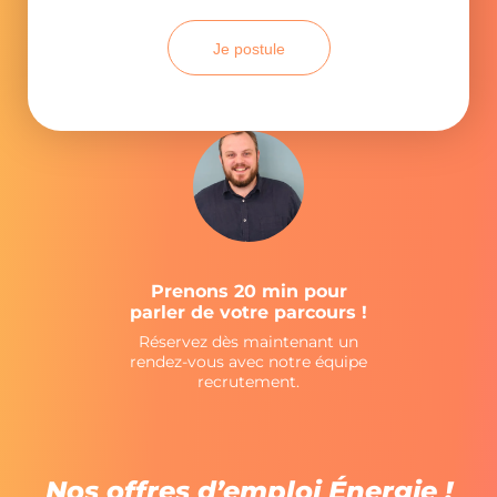
Je postule
BONJOUR MADECA !
Prenons 20 min pour
parler de votre parcours !
Réservez dès maintenant un
Je suis consultant(e)
rendez-vous avec notre équipe
Je suis client(e)
recrutement.
Autre
Nos offres d’emploi Énergie !