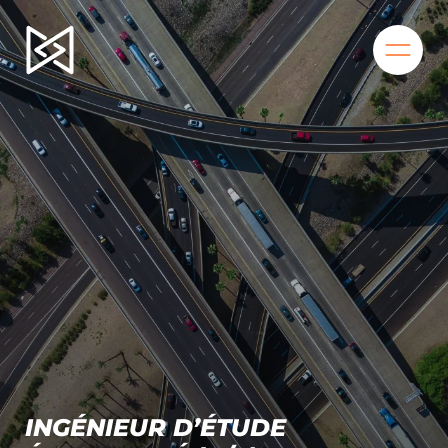
BIENVENUE
QUI SOMMES-NOUS ?
NOS SECTEURS
LA MAD’ÉQUIPE
NOS OFFRES
NOS PROJETS
INGÉNIEUR D’ÉTUDE