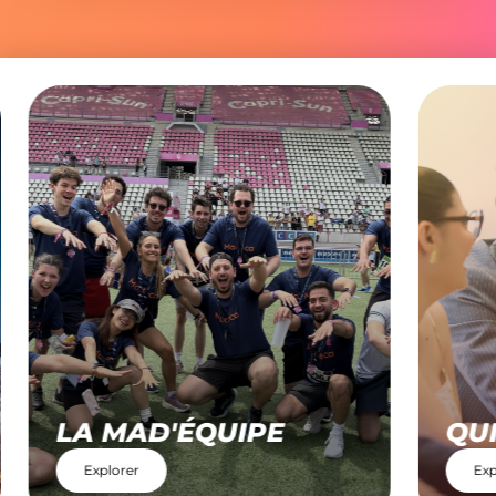
LA MAD'ÉQUIPE
QU
Explorer
Exp