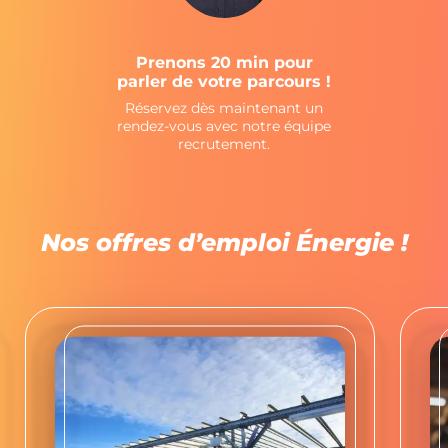
Prenons 20 min pour
parler de votre parcours !
Réservez dès maintenant un
rendez-vous avec notre équipe
BONJOUR MADECA !
recrutement.
Je suis consultant(e)
Nos offres d’emploi Énergie !
Je suis client(e)
Autre