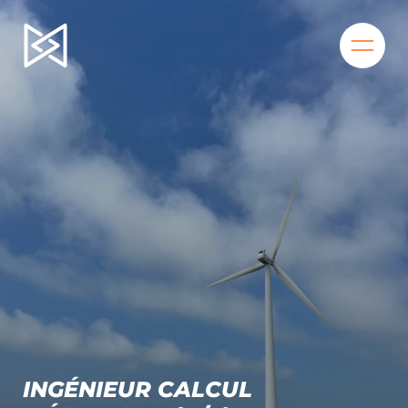
BIENVENUE
QUI SOMMES-NOUS ?
NOS SECTEURS
LA MAD’ÉQUIPE
NOS OFFRES
NOS PROJETS
INGÉNIEUR CALCUL