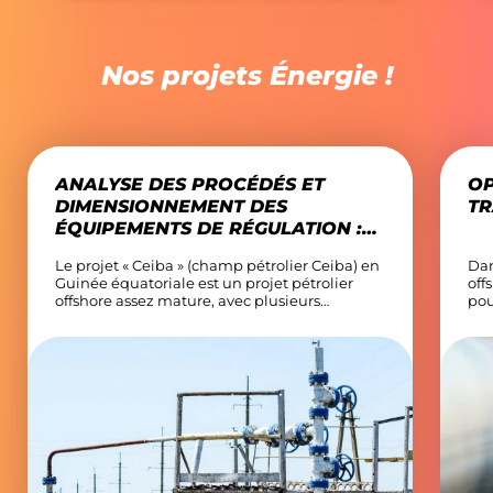
Nos projets Énergie !
ANALYSE DES PROCÉDÉS ET
OP
DIMENSIONNEMENT DES
TR
ÉQUIPEMENTS DE RÉGULATION :
CAS DU CHAMP PÉTROLIER CEIBA
Le projet « Ceiba » (champ pétrolier Ceiba) en
Dan
Guinée équatoriale est un projet pétrolier
off
offshore assez mature, avec plusieurs
pou
éléments techniques, économiques et
opt
stratégiques.
jus
res
opé
imp
(Co
l’e
équ
opé