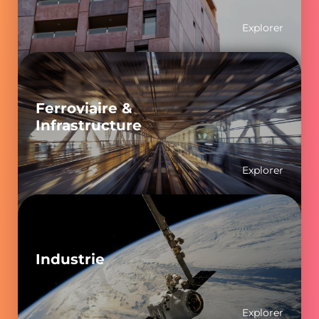
Explorer
Ferroviaire &
Infrastructure
Explorer
Industrie
Explorer